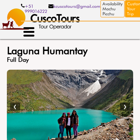
Pasar
Availability
Custo
+51
kcuscotours@gmail.com
al
Machu
Your
999016222
contenido
Picchu
Trip
principal
Laguna Humantay
Full Day
❮
❯