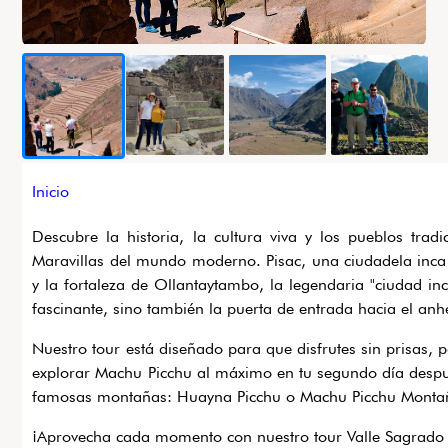
Ruta
Inicio
de
Descubre la historia, la cultura viva y los pueblos tra
navegación
Maravillas del mundo moderno. Pisac, una ciudadela inca 
y la fortaleza de Ollantaytambo, la legendaria "ciudad in
fascinante, sino también la puerta de entrada hacia el an
Nuestro tour está diseñado para que disfrutes sin prisas,
explorar Machu Picchu al máximo en tu segundo día despu
famosas montañas: Huayna Picchu o Machu Picchu Montaña
¡Aprovecha cada momento con nuestro tour Valle Sagrado