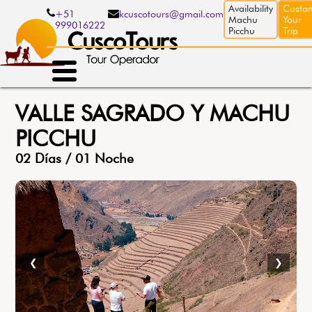
Pasar
Availability
Custo
+51
kcuscotours@gmail.com
al
Machu
Your
999016222
contenido
Picchu
Trip
principal
VALLE SAGRADO Y MACHU
PICCHU
02 Días / 01 Noche
❮
❯