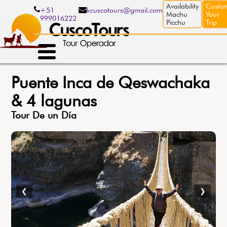
Pasar
Availability
Custo
+51
kcuscotours@gmail.com
al
Machu
Your
999016222
contenido
Picchu
Trip
principal
Puente Inca de Qeswachaka
& 4 lagunas
Tour De un Día
❮
❯