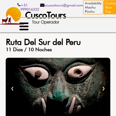
Pasar
Availability
Custo
+51
kcuscotours@gmail.com
al
Machu
Your
999016222
contenido
Picchu
Trip
principal
Ruta Del Sur del Peru
11 Dias / 10 Noches
❮
❯